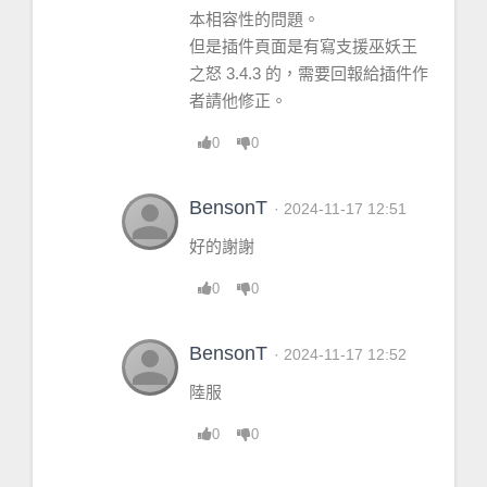
(*temporary) = 
nil
本相容性的問題。
(*temporary) = 
nil
但是插件頁面是有寫支援巫妖王
(*temporary) = 
"attempt to index 
之怒 3.4.3 的，需要回報給插件作
upvalue 'C_UnitAuras' (a nil value)"
者請他修正。
C_UnitAuras = nil
UnitExists = <
function
> 
defined
 =
0
0
[
C
]:-1
Details222
 = <
table
> {
person
BensonT
· 2024-11-17 12:51
PlayerStats
 = <
table
> {
好的謝謝
 }
Cache
 = <
table
> {
0
0
 }
ClassCache
 = <
table
> {
person
BensonT
· 2024-11-17 12:52
 }
UnitIdCache
 = <
table
> {
陸服
 }
0
0
CustomItemList
 = <
table
> {
 }