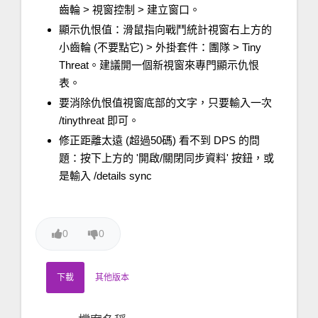
齒輪 > 視窗控制 > 建立窗口。
顯示仇恨值：滑鼠指向戰鬥統計視窗右上方的
小齒輪 (不要點它) > 外掛套件：團隊 > Tiny
Threat。建議開一個新視窗來專門顯示仇恨
表。
要消除仇恨值視窗底部的文字，只要輸入一次
/tinythreat 即可。
修正距離太遠 (超過50碼) 看不到 DPS 的問
題：按下上方的 '開啟/關閉同步資料' 按鈕，或
是輸入 /details sync
0
0
下載
其他版本