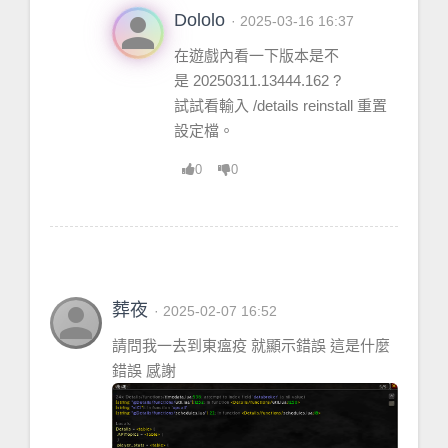
person
Dololo
· 2025-03-16 16:37
在遊戲內看一下版本是不
是 20250311.13444.162 ?
試試看輸入 /details reinstall 重置
設定檔。
0
0
person
葬夜
· 2025-02-07 16:52
請問我一去到東瘟疫 就顯示錯誤 這是什麼
錯誤 感謝