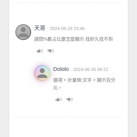
PetContainer
 = <
table
> {
 }
SpecHelpers
 = <
table
> {
 }
person
天哥
· 2024-06-29 23:46
GetCustomDisplayIDByName
 = 
請問%數占比要怎麼顯示 找好久找不到
<
function
> 
defined
@
Details
/
classes
/
class_custom.lua
:11
0
0
58
PFrame
 = 
Frame
 {
person
Dololo
· 2024-06-30 08:22
 }
TimeMachine
 = <
table
> {
選項 > 計量條:文字 > 顯示百分
 }
比。
UnitBuff
 = <
function
> 
defined
 =
0
0
[
C
]:-1
Roskash
 = <
table
> {
 }
ColorScheme
 = <
table
> {
 }