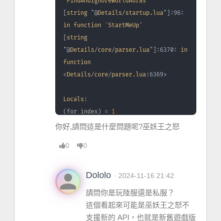
`
FindAndIgnoreWorldAuras
'
[
string
 "@
Details
/
startup.lua
"]:96: 
in
function
 `
StartMeUp
'
[
string
"@
Details
/
core
/
parser.lua
"]:6370: 
in
function
<
Details
/
core
/
parser.lua
:6369>
Locals
:
(for index)
 = 
1
(
for
 limit) = 
41
你好,請問這是什麼問題呢?巫妖王之怒
(
for
 step) = 
1
0
0
buffIndex = 
1
(*temporary) = 
nil
person
(*temporary) = 
nil
Dololo
· 2024-11-16 21:42
(*temporary) = 
nil
請問你是玩陸服還是私服？
(*temporary) = 
nil
這個看起來可能是巫妖王之怒不
(*temporary) = 
nil
支援新的 API，也就是新舊遊戲版