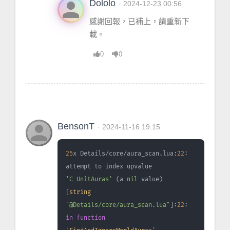
person
Dololo
· 2024-12-23 00:56
感謝回報，已補上，請重新下
載。
0
0
person
BensonT
· 2024-11-16 19:15
25
x Details/core/aura_scan.lua:
22
: 
attempt to index upvalue 
'C_UnitAuras'
 (a 
nil
 value)
[
string
"@Details/core/aura_scan.lua"
]:
22
: 
in
function