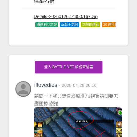
檔案名稱
Details-20260126.14350.167.zip
潘達利亞之謎
巫妖王之怒
燃燒的遠征
20 週年紀念版
探索
登入 BATTLE.NET 帳號來留言
person
iflovedies
· 2025-04-28 20:10
請問一下我只想看治療,仇恨視窗請問要怎
麼關掉 謝謝