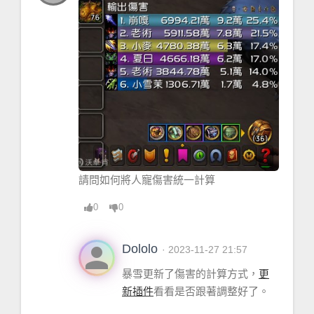
GetSpellInfo
 = <
function
> 
defined
 =
[
C
]:-1
Parser
 = <
table
> {
 }
EJCache
 = <
table
> {
 }
AutoRunCode
 = <
table
> {
 }
MythicPlusBreakdown
 = <
table
> {
 }
請問如何將人寵傷害統一計算
Actors
 = <
table
> {
 }
0
0
Combat
 = <
table
> {
 }
person
Dololo
· 2023-11-27 21:57
SaveVariables
 = <
table
> {
 }
暴雪更新了傷害的計算方式，
更
Tvs
 = 30403
新插件
看看是否跟著調整好了。
Scheduler
 = <
table
> {