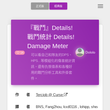
Togg
正式版
經典版
『戰鬥』Details!
戰鬥統計 Details!
Damage Meter
person
Dololo
14
可以看自己和隊友的DPS、
HPS...等模組化的傷害統計資
訊，還有仇恨值表和各種好
用的戰鬥分析工具和外掛套
件。
作 者
Terciob @ Curse
譯 者
BNS, Fang2hou, kxd0116 , lohipp, sheahoi, 