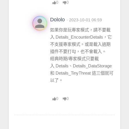
0
0
ProfilingCache
 = <
table
> {
 }
Cooldowns
 = <
table
> {
person
Dololo
· 2023-10-01 06:59
 }
如果你是玩專家模式，請不要載
UnitDebuff
 = <
function
> 
defined
 =
入 Details_EncounterDetails，它
[
C
]:-1
不支援專家模式。或是載入過期
TrainingDummiesNpcId
 = <
table
> {
插件不要打勾，也不會載入。
 }
經典時期/專家模式只要載
StartUp
 = <
table
> {
入 Details、Details_DataStorage
 }
和 Details_TinyThreat 這三個就可
Date
 = <
table
> {
以了。
 }
Instances
 = <
table
> {
 }
0
0
Pets
 = <
table
> {
 }
Segments
 = <
table
> {
 }