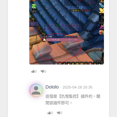
0
0
person
Dololo
· 2025-04-28 20:35
這個是【仇恨監控】插件的，關
閉該插件即可。
0
0