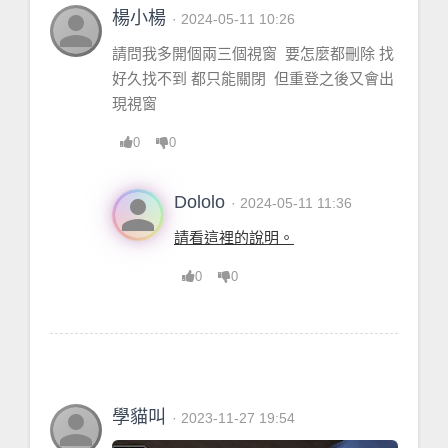
Unknown
 = "未知"
person
楊小楊
· 2024-05-11 10:26
EncounterJournalDump
 = <
table
> {
請問我多開個兩三個視窗 要怎麼都刪除 找
 }
好久找不到 都只能關閉 但重登之後又會出
LoadCommentatorFunctions
 = 
現視窗
<
function
> 
defined
@
Details
/
functions
/
commentator.lua
:1
0
0
3
BarIconSetList
 = <
table
> {
person
Dololo
· 2024-05-11 11:36
 }
OneHourAuras
 = <
table
> {
請看這裡的說明。
 }
0
0
CurrentDPS
 = <
table
> {
 }
CreateAllDisplaysFrame
 = <
function
> 
defined
@
Details
/
frames
/
window_switch.lua
:19
Mixins
 = <
table
> {
person
學貓叫
· 2023-11-27 19:54
 }