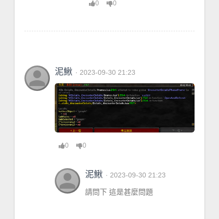
0
0
 }
LoadSavedVariables
 = <
table
> {
 }
GarbageCollector
 = <
table
> {
 }
OptionsPanel
 = <
table
> {
person
泥鰍
· 2023-09-30 21:23
 }
WarcraftLogs
 = <
table
> {
 }
CacheKeystoneForAllGroupMembers
 = 
<
function
> 
defined
@
Details
/
core
/
parser.lua
:5934
0
0
IgnoredWorldAuras
 = <
table
> {
 }
person
泥鰍
· 2023-09-30 21:23
DamageSpells
 = <
table
> {
 }
請問下 這是甚麼問題
OnUseItem
 = <
table
> {
 }