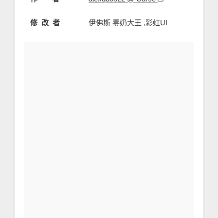
修 改 者
伊佛斯 毒奶大王 ,彩虹UI