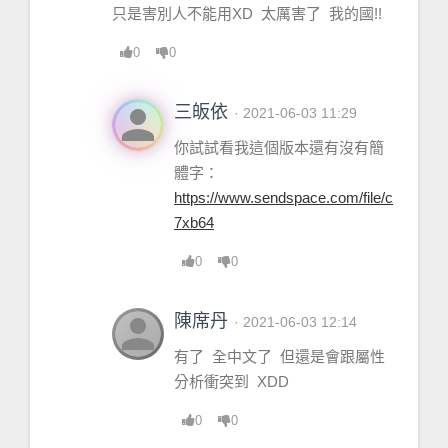
只是害別人不能用XD 太厲害了 我的國!!
0
0
person
三皈依
· 2021-06-03 11:29
你試試看我這個版本還有沒有簡
體字：
https://www.sendspace.com/file/c
7xb64
0
0
person
陳席丹
· 2021-06-03 12:14
有了 全中文了 但還是會跟屬性
分析衝突到 XDD
0
0