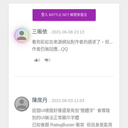
登入 BATTLE.NET 帳號來留言
person
三皈依
· 2021-06-08 23:13
看到彩虹在來源網站對作者的請求了，但...
作者仍無回應...QQ
0
0
person
陳席丹
· 2021-06-03 11:03
這個UI裡面好像還是有些"簡體字" 會導致
別的UI無法正常顯示字體
已知會跟 RatingBuster 衝突 但自身是能用