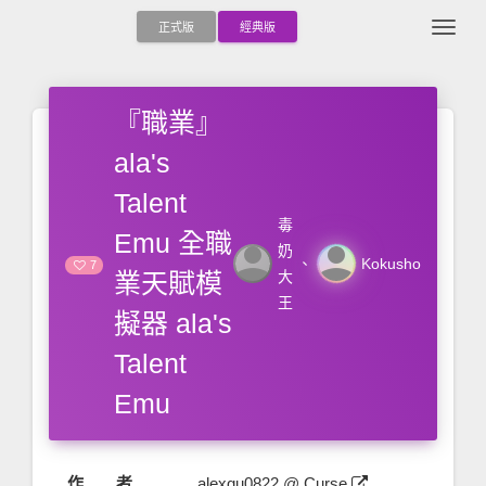
Togg
正式版
經典版
『職業』
ala's
Talent
毒
Emu 全職
person
person
奶
、
Kokusho
7
業天賦模
大
王
擬器 ala's
Talent
Emu
作 者
alexqu0822 @ Curse