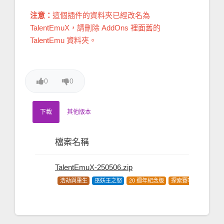
注意：
這個插件的資料夾已經改名為
TalentEmuX，請刪除 AddOns 裡面舊的
TalentEmu 資料夾。
0
0
下載
其他版本
檔案名稱
TalentEmuX-250506.zip
浩劫與重生
巫妖王之怒
20 週年紀念版
探索賽季
經典版